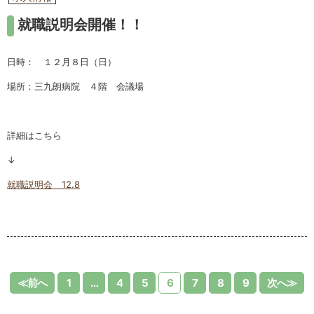
就職説明会開催！！
日時： １２月８日（日）
場所：三九朗病院 ４階 会議場
詳細はこちら
↓
就職説明会 12.8
≪前へ
1
…
4
5
6
7
8
9
次へ≫